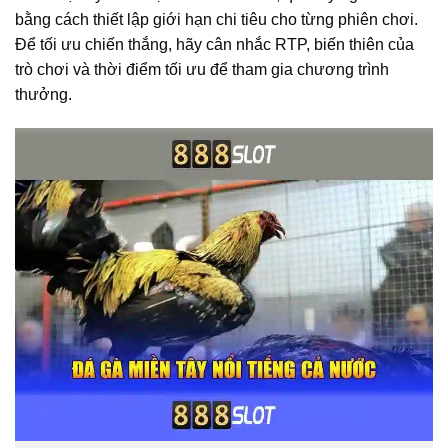
bằng cách thiết lập giới hạn chi tiêu cho từng phiên chơi.
Để tối ưu chiến thắng, hãy cân nhắc RTP, biến thiên của
trò chơi và thời điểm tối ưu để tham gia chương trình
thưởng.