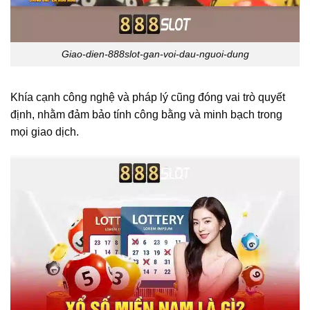
Giao-dien-888slot-gan-voi-dau-nguoi-dung
Khía cạnh công nghệ và pháp lý cũng đóng vai trò quyết
định, nhằm đảm bảo tính công bằng và minh bạch trong
mọi giao dịch.