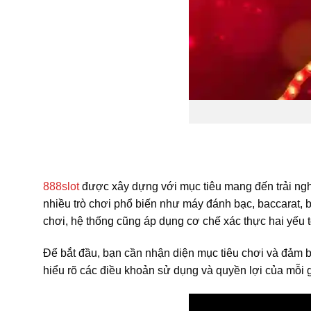
888slot
được xây dựng với mục tiêu mang đến trải nghi
nhiều trò chơi phổ biến như máy đánh bạc, baccarat, 
chơi, hệ thống cũng áp dụng cơ chế xác thực hai yếu t
Để bắt đầu, bạn cần nhận diện mục tiêu chơi và đảm
hiểu rõ các điều khoản sử dụng và quyền lợi của mỗi g