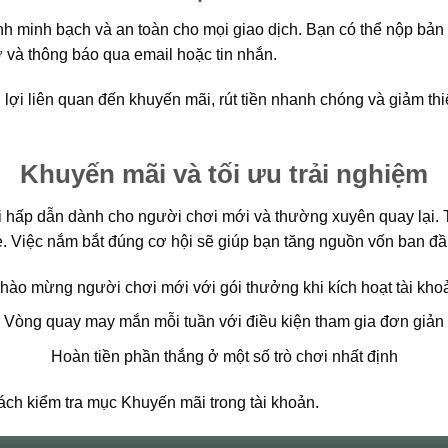
 minh bạch và an toàn cho mọi giao dịch. Bạn có thể nộp bản sa
 và thông báo qua email hoặc tin nhắn.
i liên quan đến khuyến mãi, rút tiền nhanh chóng và giảm thiểu
Khuyến mãi và tối ưu trải nghiệm
 hấp dẫn dành cho người chơi mới và thường xuyên quay lại. 
 Việc nắm bắt đúng cơ hội sẽ giúp bạn tăng nguồn vốn ban đầu 
hào mừng người chơi mới với gói thưởng khi kích hoạt tài kho
Vòng quay may mắn mỗi tuần với điều kiện tham gia đơn giản
Hoàn tiền phần thắng ở một số trò chơi nhất định
ách kiểm tra mục Khuyến mãi trong tài khoản.