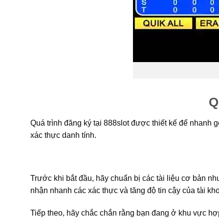
Q
Quá trình đăng ký tại 888slot được thiết kế để nhanh
xác thực danh tính.
Trước khi bắt đầu, hãy chuẩn bị các tài liệu cơ bản nh
nhận nhanh các xác thực và tăng độ tin cậy của tài kh
Tiếp theo, hãy chắc chắn rằng bạn đang ở khu vực hợp 