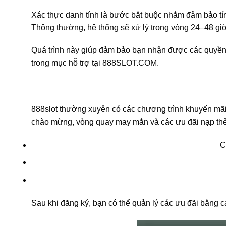
Xác thực danh tính là bước bắt buộc nhằm đảm bảo tính
Thông thường, hệ thống sẽ xử lý trong vòng 24–48 giờ
Quá trình này giúp đảm bảo bạn nhận được các quyền lợ
trong mục hỗ trợ tại 888SLOT.COM.
888slot thường xuyên có các chương trình khuyến mãi
chào mừng, vòng quay may mắn và các ưu đãi nạp thẻ.
C
Sau khi đăng ký, bạn có thể quản lý các ưu đãi bằng c