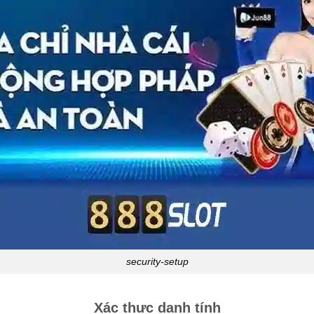
security-setup
Xác thực danh tính