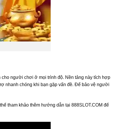
cho người chơi ở mọi trình độ. Nền tảng này tích hợp
 trợ nhanh chóng khi bạn gặp vấn đề. Để bảo vệ người
ó thể tham khảo thêm hướng dẫn tại 888SLOT.COM để