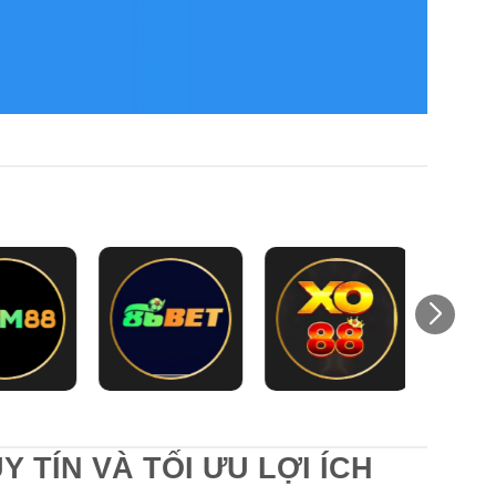
 TÍN VÀ TỐI ƯU LỢI ÍCH