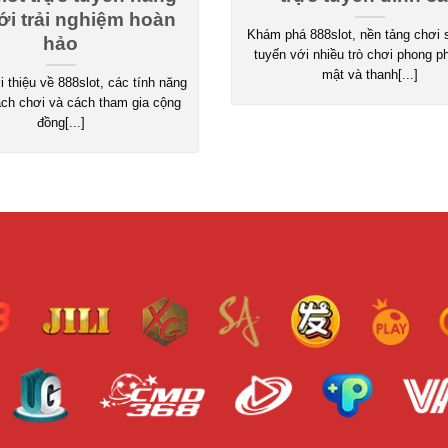
 lẫn người chơi nhiều kinh nghiệm. Nền tảng này nổi bật với kho
ới trải nghiệm hoàn
Khám phá 888slot, nền tảng chơi s
hảo
hiệm theo nhiều phong cách khác nhau. Độ trễ khi tải trang và 
tuyến với nhiều trò chơi phong p
ng hay máy tính để bàn.
mật và thanh[...]
ới thiệu về 888slot, các tính năng
cách chơi và cách tham gia cộng
n trị rủi ro là yếu tố then chốt. 888slot công khai các điều kh
đồng[...]
h đó, hệ thống hỗ trợ khách hàng 24/7 giúp giải đáp thắc mắc 