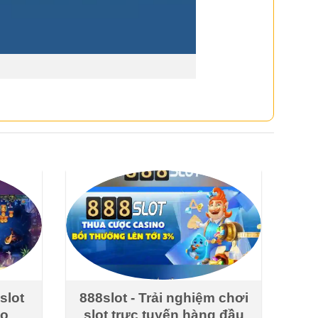
slot
888slot - Trải nghiệm chơi
888
ao
slot trực tuyến hàng đầu