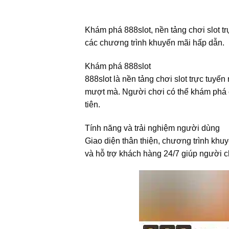
Khám phá 888slot, nền tảng chơi slot t
các chương trình khuyến mãi hấp dẫn.
Khám phá 888slot
888slot là nền tảng chơi slot trực tuy
mượt mà. Người chơi có thể khám phá c
tiên.
Tính năng và trải nghiệm người dùng
Giao diện thân thiện, chương trình khu
và hỗ trợ khách hàng 24/7 giúp người c