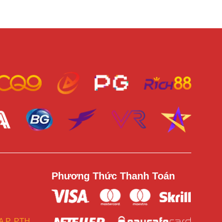
Phương Thức Thanh Toán
 P. PTH