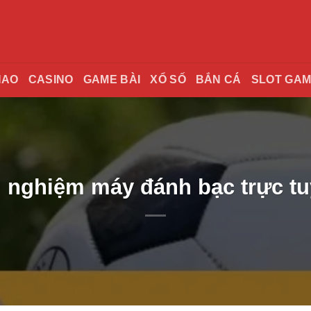
HAO
CASINO
GAME BÀI
XỔ SỐ
BẮN CÁ
SLOT GA
ải nghiệm máy đánh bạc trực t