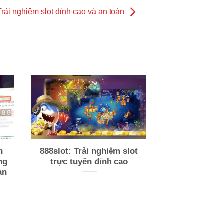
Trải nghiệm slot đỉnh cao và an toàn
n
888slot: Trải nghiệm slot
ng
trực tuyến đỉnh cao
àn