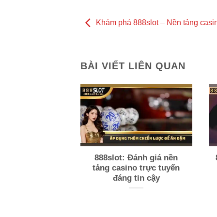
Khám phá 888slot – Nền tảng casin
BÀI VIẾT LIÊN QUAN
888slot: Đánh giá nền
tảng casino trực tuyến
đáng tin cậy