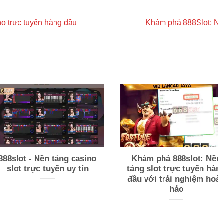
o trực tuyến hàng đầu
Khám phá 888Slot: Nề
888slot - Nền tảng casino
Khám phá 888slot: Nề
slot trực tuyến uy tín
tảng slot trực tuyến hà
đầu với trải nghiệm ho
hảo