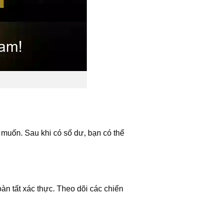
 muốn. Sau khi có số dư, bạn có thể
n tất xác thực. Theo dõi các chiến