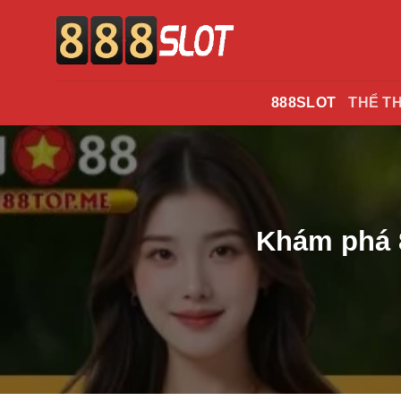
Bỏ
qua
nội
dung
888SLOT
THỂ T
Khám phá 8