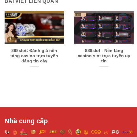
BÀI VIẾT LIÊN QUAN
888slot: Đánh giá nền
888slot - Nền tảng
tảng casino trực tuyến
casino slot trực tuyến uy
đáng tin cậy
tín
Nhà cung cấp