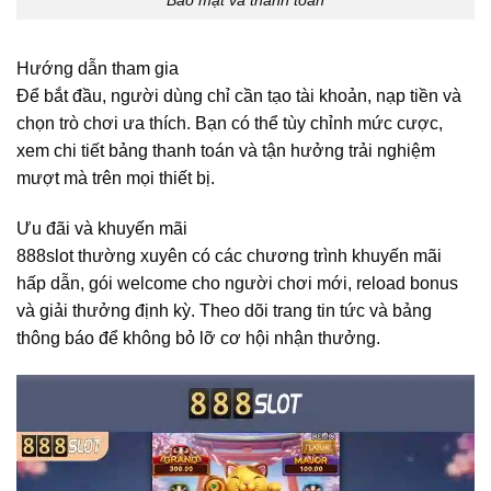
Bảo mật và thanh toán
Hướng dẫn tham gia
Để bắt đầu, người dùng chỉ cần tạo tài khoản, nạp tiền và
chọn trò chơi ưa thích. Bạn có thể tùy chỉnh mức cược,
xem chi tiết bảng thanh toán và tận hưởng trải nghiệm
mượt mà trên mọi thiết bị.
Ưu đãi và khuyến mãi
888slot thường xuyên có các chương trình khuyến mãi
hấp dẫn, gói welcome cho người chơi mới, reload bonus
và giải thưởng định kỳ. Theo dõi trang tin tức và bảng
thông báo để không bỏ lỡ cơ hội nhận thưởng.