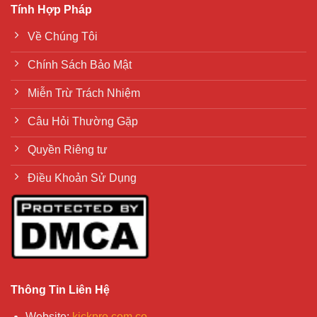
Tính Hợp Pháp
Về Chúng Tôi
Chính Sách Bảo Mật
Miễn Trừ Trách Nhiệm
Câu Hỏi Thường Gặp
Quyền Riêng tư
Điều Khoản Sử Dụng
Thông Tin Liên Hệ
Website
:
kickpro.com.co