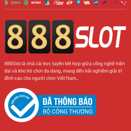
888Slot là nhà cái trực tuyến kết hợp giữa công nghệ hiện
đại và kho trò chơi đa dạng, mang đến trải nghiệm giải trí
đỉnh cao cho người chơi Việt Nam..