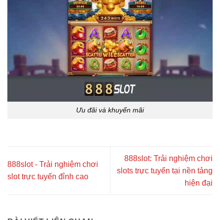
Ưu đãi và khuyến mãi
888slot: Trải nghiệm chơi
888slot - Trải nghiệm chơi
slots trực tuyến tại nền tảng
slot trực tuyến đỉnh cao
hiện đại