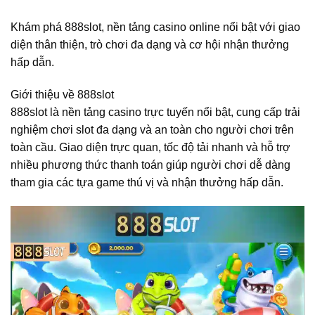
Khám phá 888slot, nền tảng casino online nổi bật với giao
diện thân thiện, trò chơi đa dạng và cơ hội nhận thưởng
hấp dẫn.
Giới thiệu về 888slot
888slot là nền tảng casino trực tuyến nổi bật, cung cấp trải
nghiệm chơi slot đa dạng và an toàn cho người chơi trên
toàn cầu. Giao diện trực quan, tốc độ tải nhanh và hỗ trợ
nhiều phương thức thanh toán giúp người chơi dễ dàng
tham gia các tựa game thú vị và nhận thưởng hấp dẫn.