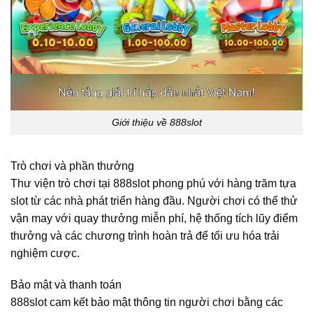
Giới thiệu về 888slot
Trò chơi và phần thưởng
Thư viện trò chơi tại 888slot phong phú với hàng trăm tựa
slot từ các nhà phát triển hàng đầu. Người chơi có thể thử
vận may với quay thưởng miễn phí, hệ thống tích lũy điểm
thưởng và các chương trình hoàn trả để tối ưu hóa trải
nghiệm cược.
Bảo mật và thanh toán
888slot cam kết bảo mật thông tin người chơi bằng các