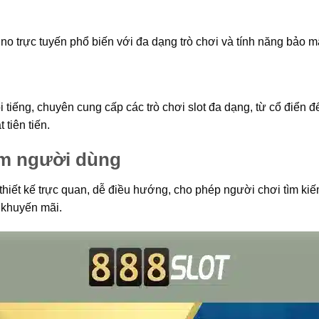
sino trực tuyến phổ biến với đa dạng trò chơi và tính năng bảo m
ổi tiếng, chuyên cung cấp các trò chơi slot đa dạng, từ cổ điển
 tiên tiến.
iệm người dùng
thiết kế trực quan, dễ điều hướng, cho phép người chơi tìm ki
 khuyến mãi.