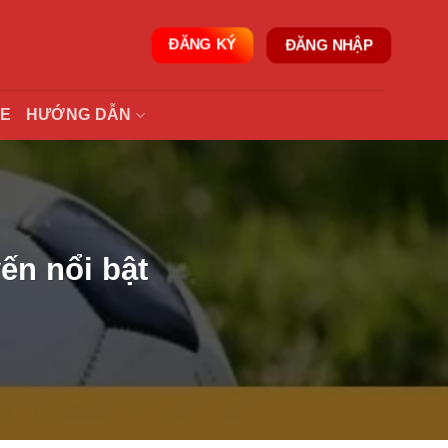
ĐĂNG KÝ
ĐĂNG NHẬP
ME
HƯỚNG DẪN
yến nổi bật