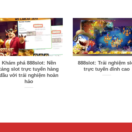
Khám phá 888slot: Nền
888slot: Trải nghiệm sl
tảng slot trực tuyến hàng
trực tuyến đỉnh cao
đầu với trải nghiệm hoàn
hảo