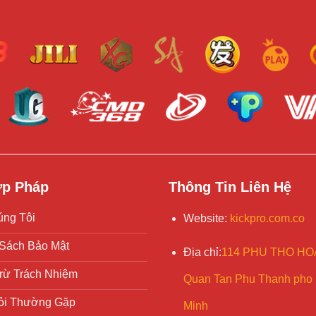
ợp Pháp
Thông Tin Liên Hệ
ng Tôi
Website
:
kickpro.com.co
Sách Bảo Mật
Địa chỉ
:
114 PHU THO HOA
rừ Trách Nhiệm
Quan Tan Phu Thanh pho 
ỏi Thường Gặp
Minh