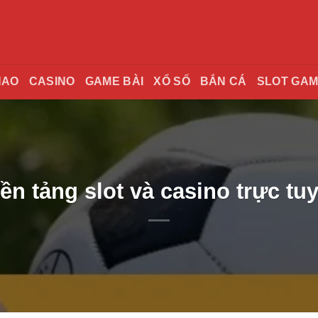
HAO
CASINO
GAME BÀI
XỔ SỐ
BẮN CÁ
SLOT GA
ền tảng slot và casino trực tu