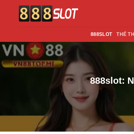
Bỏ
qua
nội
dung
888SLOT
THỂ T
888slot: N