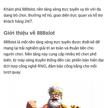
Khám phá 888slot, nền tảng xèng trực tuyến uy tín với đa
dạng trò chơi, thưởng nổ hũ, giao diện trực quan và hỗ trợ
khách hàng 24/7.
Giới thiệu về 888slot
888slot là một nền tảng xèng trực tuyến được thiết kế để
mang lại trải nghiệm giải trí an toàn và thuận tiện cho
người chơi. Nền tảng này cung cấp nhiều trò chơi phổ
biến, từ máy xèng truyền thống đến các phiên bản hiện đại
tích hợp công nghệ RNG, đảm bảo công bằng cho mỗi
lượt quay.