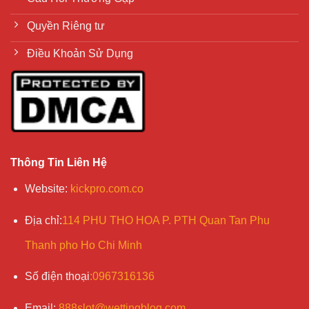
Quyền Riêng tư
Điều Khoản Sử Dụng
Thông Tin Liên Hệ
Website
:
kickpro.com.co
Địa chỉ
:
114 PHU THO HOA P. PTH Quan Tan Phu
Thanh pho Ho Chi Minh
Số điện
thoại
:
0967316136
Email
:
888slot@wettingblog.com