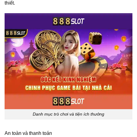
thiết.
Danh mục trò chơi và tiện ích thưởng
An toàn và thanh toán