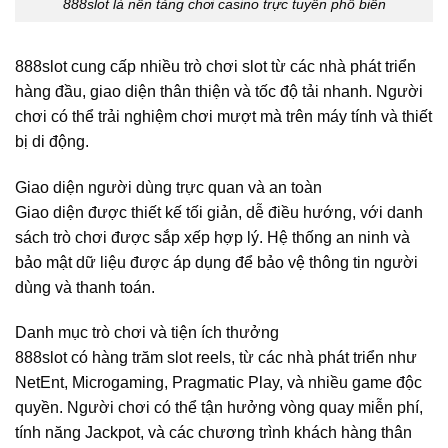
888slot là nền tảng chơi casino trực tuyến phổ biến
888slot cung cấp nhiều trò chơi slot từ các nhà phát triển
hàng đầu, giao diện thân thiện và tốc độ tải nhanh. Người
chơi có thể trải nghiệm chơi mượt mà trên máy tính và thiết
bị di động.
Giao diện người dùng trực quan và an toàn
Giao diện được thiết kế tối giản, dễ điều hướng, với danh
sách trò chơi được sắp xếp hợp lý. Hệ thống an ninh và
bảo mật dữ liệu được áp dụng để bảo vệ thông tin người
dùng và thanh toán.
Danh mục trò chơi và tiện ích thưởng
888slot có hàng trăm slot reels, từ các nhà phát triển như
NetEnt, Microgaming, Pragmatic Play, và nhiều game độc
quyền. Người chơi có thể tận hưởng vòng quay miễn phí,
tính năng Jackpot, và các chương trình khách hàng thân